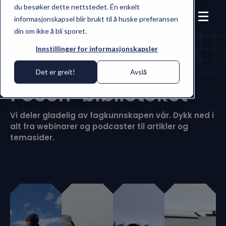
du besøker dette nettstedet. Én enkelt
informasjonskapsel blir brukt til å huske preferansen
din om ikke å bli sporet.
Innstillinger for informasjonskapsler
Fusen-biblioteket
Det er greit!
Avslå
FUSen-biblioteket
Vi deler gladelig av fagkunnskapen vår. Dykk ned i
alt fra webinarer og podcaster til artikler og
temasider.