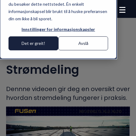
du besøker dette nettstedet. Én enkelt
informasjonskapsel blir brukt til å huske preferansen
din om ikke å bli sporet.
Innstillinger for informasjonskapsler
Det er greit!
Avslå
Kort intro –
Strømdeling
Dennne videoen gir deg en oversikt over
hvordan strømdeling fungerer i praksis.