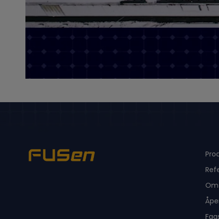
Pro
Ref
Om 
Åpe
Fag