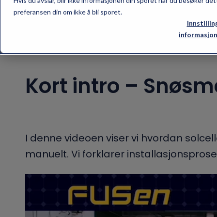
Hvis du avslår, blir ikke informasjonen din sporet når du besøker det
preferansen din om ikke å bli sporet.
Innstillin
informasjon
Kort intro – Snøsm
I denne videoen viser vi hvordan solcell
manuelt. Vi forklarer installasjonspros