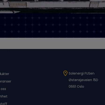
Solenergi FUSen
dukter
Østensjøveien 15D
eranser
0661 Oslo
oss
nhet
stoff