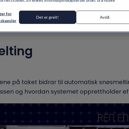
te nettstedet. Én enkelt informasjonskapsel blir brukt til å huske
Produkter
Referanser
ger for
Det er greit!
Avslå
skapsler
elting
ene på taket bidrar til automatisk snøsmelting
essen og hvordan systemet opprettholder effek